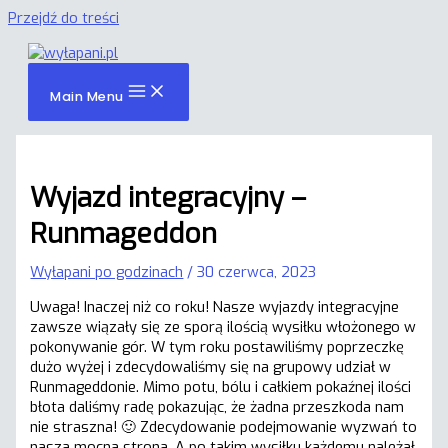
Przejdź do treści
Main Menu
Wyjazd integracyjny –
Runmageddon
Wyłapani po godzinach
/
30 czerwca, 2023
Uwaga! Inaczej niż co roku! Nasze wyjazdy integracyjne
zawsze wiązały się ze sporą ilością wysiłku włożonego w
pokonywanie gór. W tym roku postawiliśmy poprzeczkę
dużo wyżej i zdecydowaliśmy się na grupowy udział w
Runmageddonie. Mimo potu, bólu i całkiem pokaźnej ilości
błota daliśmy radę pokazując, że żadna przeszkoda nam
nie straszna! 🙂 Zdecydowanie podejmowanie wyzwań to
nasza mocna strona. A po takim wysiłku każdemu należał